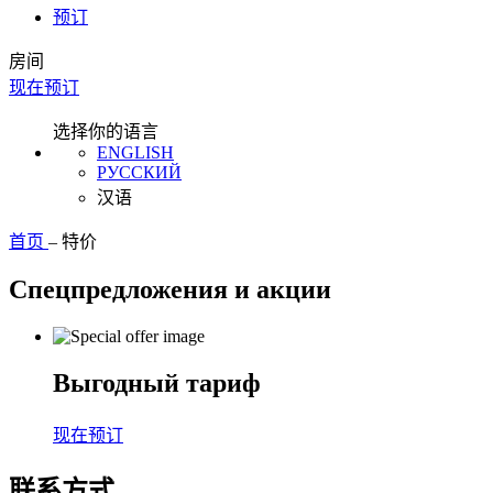
预订
房间
现在预订
选择你的语言
ENGLISH
РУССКИЙ
汉语
首页
–
特价
Спецпредложения и акции
Выгодный тариф
现在预订
联系方式