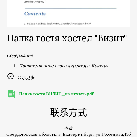
Папка гостя хостел "Визит"
Содержание
Приветственное слово директора. Краткая
информация о хостеле
显示更多
Часы работы и номера телефонов
Экстренные службы
Папка гостя ВИЗИТ_на печать.pdf
Услуги хостела
联系方式
Правила проживания в хостеле
Противопожарная инструкция
地址:
Инструкция о действиях во время пожара и ЧС
Свердловская область, г. Екатеринбург, ул.Толедова,43б