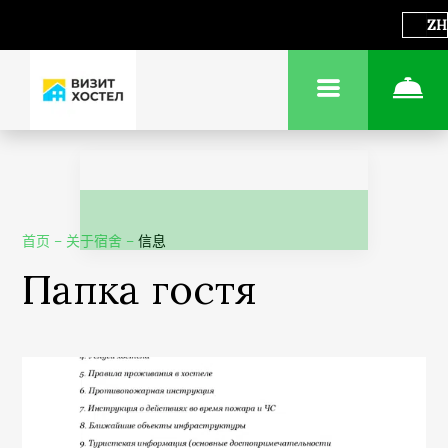
ZH
首页
–
关于宿舍
–
信息
Папка гостя