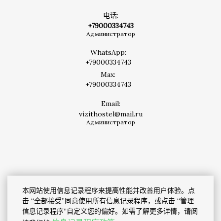
Ближайшие объекты инфраструктуры
电话:
Туристская информация (основные
+79000334743
Администратор
достопримечательности Екатеринбурга)
Contents
WhatsApp:
+79000334743
Welcome address by director. Hostel information in
Max:
brief
+79000334743
Opening hours and telephone directory
Email:
Emergency contacts
vizithostel@mail.ru
Администратор
Hostel services
Hostel rules and regulations
Fire safety instruction
Emergency procedures
本网站使用信息记录程序来提高性能并改善用户体验。点
Local services
击 “全部接受”同意使用所有信息记录程序，或点击 “管理
Local
attractions
信息记录程序”自定义您的偏好。如需了解更多详情，请阅